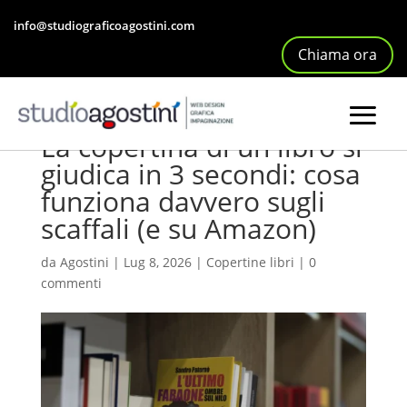
info@studiograficoagostini.com
Chiama ora
La copertina di un libro si
giudica in 3 secondi: cosa
funziona davvero sugli
scaffali (e su Amazon)
da
Agostini
|
Lug 8, 2026
|
Copertine libri
|
0
commenti